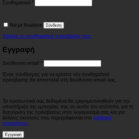
Απαιτείται
Συνθηματικό
*
Να με θυμάσαι
Σύνδεση
Χάσατε το συνθηματικό πρόσβασής σας;
Εγγραφή
Απαιτείται
Διεύθυνση email
*
Ένας σύνδεσμος για να ορίσετε νέο συνθηματικό
πρόσβασης θα αποσταλεί στη διεύθυνση email σας.
Τα προσωπικά σας δεδομένα θα χρησιμοποιηθούν για την
υποστήριξη της εμπειρίας σας σε αυτόν τον ιστότοπο, για τη
διαχείριση της πρόσβασης στον λογαριασμό σας και για
άλλους σκοπούς που περιγράφονται στο
πολιτική
απορρήτου
.
Εγγραφή