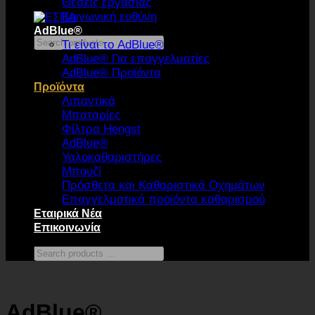
Θέσεις εργασίας
Κοινωνική ευθύνη
AdBlue®
Search
Τι είναι το AdBlue®
products
AdBlue® Για επαγγελματίες
…
AdBlue® Προϊόντα
Προϊόντα
Λιπαντικά
Μπαταρίες
Φίλτρα Hengst
AdBlue®
Υαλοκαθαριστήρες
Μπουζί
Πρόσθετα και Καθαριστικά Οχημάτων
Επαγγελματικά προϊόντα καθαρισμού
Εταιρικά Νέα
Επικοινωνία
Search
products
…
AdBlue®