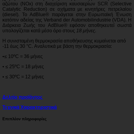
αζώτου (ΝΟx) στη διαχείριση καυσαερίων SCR (Selective
Catalytic Reduction) σε οχήματα με κινητήρες πετρελαίου
(diesel). Το AdBlue® παράγεται στην Ευρωπαϊκή Ένωση
κατόπιν αδείας της Verband der Automobilindustrie (VDA). Η
Διάρκεια Ζωής του AdBlue® εφόσον αποθηκευτεί σωστά
υπολογίζεται κατά μέσο όρο στους
18 μήνες.
Η συνισταμένη θερμοκρασία αποθήκευσης κυμαίνεται από
-11 έως 30 °C. Αναλυτικά με βάση την θερμοκρασία:
•≤ 10ºС = 36 μήνες
• ≤ 25ºС = 18 μήνες
• ≤ 30ºС = 12 μήνες
Δελτίο προϊόντος
Τεχνικά Χαρακτηριστικά
Επιπλέον πληροφορίες