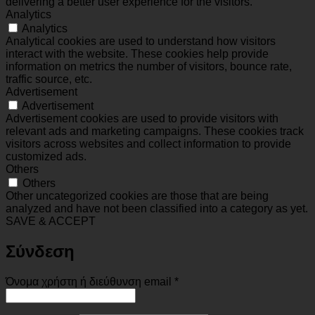
delivering a better user experience for the visitors.
Analytics
Analytics
Analytical cookies are used to understand how visitors
interact with the website. These cookies help provide
information on metrics the number of visitors, bounce rate,
traffic source, etc.
Advertisement
Advertisement
Advertisement cookies are used to provide visitors with
relevant ads and marketing campaigns. These cookies track
visitors across websites and collect information to provide
customized ads.
Others
Others
Other uncategorized cookies are those that are being
analyzed and have not been classified into a category as yet.
SAVE & ACCEPT
Σύνδεση
Απαιτείται
Όνομα χρήστη ή διεύθυνση email
*