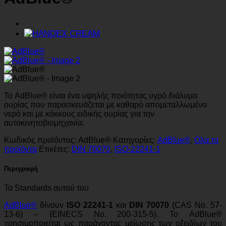
Το AdBlue® είναι ένα υψηλής ποιότητας υγρό διάλυμα
ουρίας που παρασκευάζεται με καθαρό απομεταλλωμένο
νερό και με κόκκους ειδικής ουρίας για την
αυτοκινητοβιομηχανία.
Κωδικός προϊόντος:
AdBlue®
Κατηγορίες:
AdBlue®
,
Ολα τα
προϊόντα
Ετικέτες:
DIN 70070
,
ISO-22241-1
Περιγραφή
Τα Standards αυτού του
AdBlue®
δίνουν
ISO 22241-1
και
DIN 70070
(CAS No. 57-
13-6) – (EINECS No. 200-315-5). Το AdBlue®
χρησιμοποιείται ως παράγοντας μείωσης των οξειδίων του