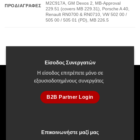
M2C917A, GM Dexos 2, MB-Approval
ΠΡΟΔΙΑΓΡΑΦΈΣ
229.51 (covers MB 229.31), Porsche A 40,
Renault RN0700 & RN0710, VW 502 00 /
505 00 / 505 01 (PD), MB 226.5
Είσοδος Συνεργατών
Η είσοδος επιτρέπετε μόνο σε
εξουσιοδοτημένους συνεργάτες
B2B Partner Login
Επικοινωνήστε μαζί μας