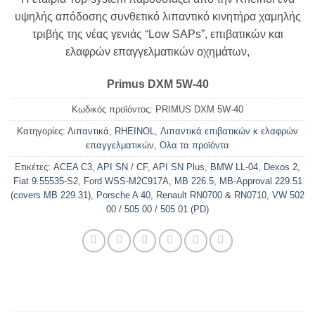
υψηλής απόδοσης συνθετικό λιπαντικό κινητήρα χαμηλής
τριβής της νέας γενιάς “Low SAPs”, επιβατικών και
ελαφρών επαγγελματικών οχημάτων,
Primus DXM 5W-40
Κωδικός προϊόντος:
PRIMUS DXM 5W-40
Κατηγορίες:
Λιπαντικά
,
RHEINOL
,
Λιπαντικά επιβατικών κ ελαφρών
επαγγελματικών
,
Ολα τα προϊόντα
Ετικέτες:
ACEA C3
,
API SN / CF
,
API SN Plus
,
BMW LL-04
,
Dexos 2
,
Fiat 9.55535-S2
,
Ford WSS-M2C917A
,
MB 226.5
,
MB-Approval 229.51
(covers MB 229.31)
,
Porsche A 40
,
Renault RN0700 & RN0710
,
VW 502
00 / 505 00 / 505 01 (PD)