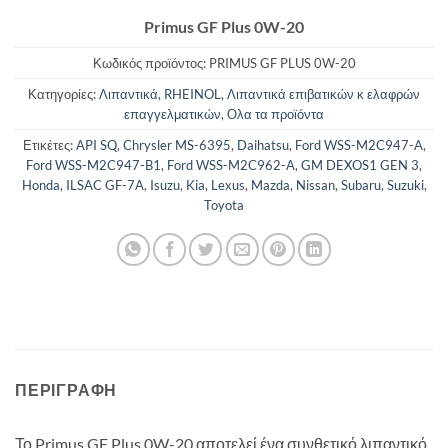
Primus GF Plus 0W-20
Κωδικός προϊόντος:
PRIMUS GF PLUS 0W-20
Κατηγορίες:
Λιπαντικά
,
RHEINOL
,
Λιπαντικά επιβατικών κ ελαφρών
επαγγελματικών
,
Ολα τα προϊόντα
Ετικέτες:
API SQ
,
Chrysler MS-6395
,
Daihatsu
,
Ford WSS-M2C947-A
,
Ford WSS-M2C947-B1
,
Ford WSS-M2C962-A
,
GM DEXOS1 GEN 3
,
Honda
,
ILSAC GF-7A
,
Isuzu
,
Kia
,
Lexus
,
Mazda
,
Nissan
,
Subaru
,
Suzuki
,
Toyota
ΠΕΡΙΓΡΑΦΉ
Το Primus GF Plus 0W-20 αποτελεί ένα συνθετικό λιπαντικό