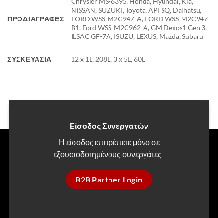
Chrysler MS-6395, Honda, Hyundai, Kia,
NISSAN, SUZUKI, Toyota, API SQ, Daihatsu,
ΠΡΟΔΙΑΓΡΑΦΈΣ
FORD WSS-M2C947-A, FORD WSS-M2C947-
B1, Ford WSS-M2C962-A, GM Dexos1 Gen 3,
ILSAC GF-7A, ISUZU, LEXUS, Mazda, Subaru
ΣΥΣΚΕΥΑΣΊΑ
12 x 1L, 208L, 3 x 5L, 60L
Είσοδος Συνεργατών
Η είσοδος επιτρέπετε μόνο σε
εξουσιοδοτημένους συνεργάτες
B2B Partner Login