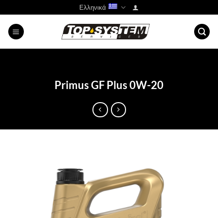
Μετάβαση
Ελληνικά
στο
περιεχόμενο
Primus GF Plus 0W-20