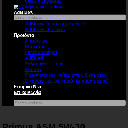
Θέσεις εργασίας
Κοινωνική ευθύνη
AdBlue®
Search
Τι είναι το AdBlue®
products
AdBlue® Για επαγγελματίες
…
AdBlue® Προϊόντα
Προϊόντα
Λιπαντικά
Μπαταρίες
Φίλτρα Hengst
AdBlue®
Υαλοκαθαριστήρες
Μπουζί
Πρόσθετα και Καθαριστικά Οχημάτων
Επαγγελματικά προϊόντα καθαρισμού
Εταιρικά Νέα
Επικοινωνία
Search
products
…
Primus ASM 5W-30