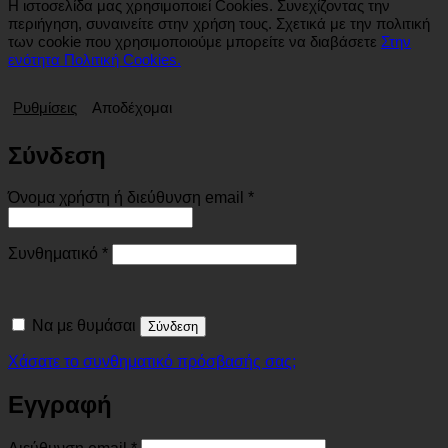
Η ιστοσελίδα μας χρησιμοποιεί Cookies. Συνεχίζοντας την
περιήγηση, συναινείτε στην χρήση τους. Σχετικά με την πολιτική
των cookie που χρησιμοποιούμε μπορείτε να διαβάσετε
Στην
ενότητα Πολιτική Cookies.
Ρυθμίσεις
Αποδέχομαι
Σύνδεση
Απαιτείται
Όνομα χρήστη ή διεύθυνση email
*
Απαιτείται
Συνθηματικό
*
Να με θυμάσαι
Σύνδεση
Χάσατε το συνθηματικό πρόσβασής σας;
Εγγραφή
Απαιτείται