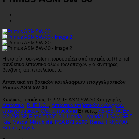
Η εταιρία Top-system παρουσιάζει από την μάρκα Rheinol
συνθετικό λιπαντικό όλων των εποχών για κινητήρες
βενζίνης και πετρελαίου, τα
Λιπαντικά επιβατικών και ελαφρών επαγγελματικών
Primus ASM 5W-30
Κωδικός προϊόντος:
PRIMUS ASM 5W-30
Κατηγορίες:
Λιπαντικά
,
RHEINOL
,
Λιπαντικά επιβατικών κ ελαφρών
επαγγελματικών
,
Ολα τα προϊόντα
Ετικέτες:
A5-/B5
,
ACEA
C2
,
API SP
,
Fiat 9.55535-S1
,
Honda
,
Hyundai
,
ILSAC GF-5
,
Kia
,
Mazda
,
Mitsubishi
,
PSA B71 2290
,
Renault RN0700
,
Subaru
,
Toyota