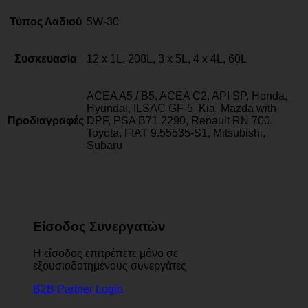
Τύπος Λαδιού
5W-30
Συσκευασία
12 x 1L, 208L, 3 x 5L, 4 x 4L, 60L
ACEA A5 / B5, ACEA C2, API SP, Honda,
Hyundai, ILSAC GF-5, Kia, Mazda with
Προδιαγραφές
DPF, PSA B71 2290, Renault RN 700,
Toyota, FIAT 9.55535-S1, Mitsubishi,
Subaru
Είσοδος Συνεργατών
Η είσοδος επιτρέπετε μόνο σε
εξουσιοδοτημένους συνεργάτες
B2B Partner Login