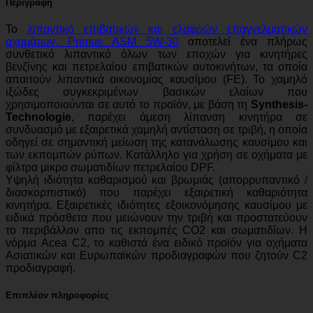
Περιγραφή
Το
λιπαντικό επιβατικών και ελαφρών επαγγελματικών
οχημάτων, Primus ASM 5W-30
αποτελεί ένα πλήρως
συνθετικό λιπαντικό όλων των εποχών για κινητήρες
βενζίνης και πετρελαίου επιβατικών αυτοκινήτων, τα οποία
απαιτούν λιπαντικά οικονομίας καυσίμου (FE). Το χαμηλό
ιξώδες συγκεκριμένων βασικών ελαίων που
χρησιμοποιούνται σε αυτό το προϊόν, με βάση τη
Synthesis-
Technologie
, παρέχει άμεση λίπανση κινητήρα σε
συνδυασμό με εξαιρετικά χαμηλή αντίσταση σε τριβή, η οποία
οδηγεί σε σημαντική μείωση της κατανάλωσης καυσίμου και
των εκπομπών ρύπων. Κατάλληλο για χρήση σε οχήματα με
φίλτρα μικρο σωματιδίων πετρελαίου DPF.
Υψηλή ιδιότητα καθαρισμού και βρωμιάς (απορρυπαντικό /
διασκορπιστικό) που παρέχει εξαιρετική καθαριότητα
κινητήρα. Εξαιρετικές ιδιότητες εξοικονόμησης καυσίμου με
ειδικά πρόσθετα που μειώνουν την τριβή και προστατεύουν
το περιβάλλον απο τις εκπομπές CO2 και σωματιδίων. Η
νόρμα Acea C2, το καθιστά ένα ειδικό προϊόν για οχήματα
Ασιατικών και Ευρωπαϊκών προδιαγραφών που ζητούν C2
προδιαγραφή.
Επιπλέον πληροφορίες