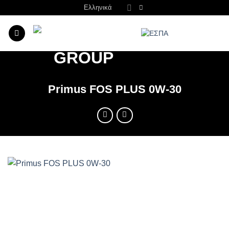
Μετάβαση
Ελληνικά
στο
περιεχόμενο
Primus FOS PLUS 0W-30